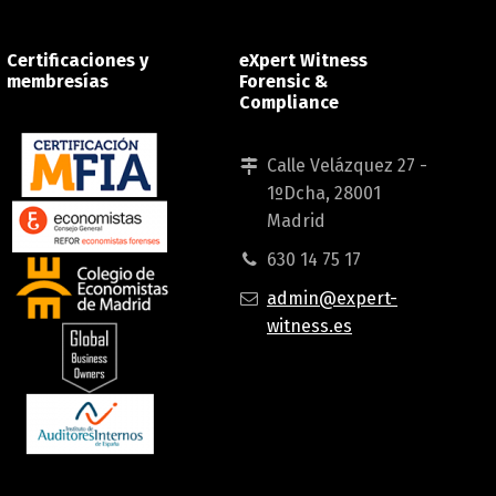
Certificaciones y
eXpert Witness
membresías
Forensic &
Compliance
Calle Velázquez 27 -
1ºDcha, 28001
Madrid
630 14 75 17
admin@expert-
witness.es