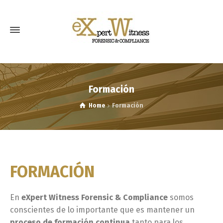
Formación
Home
Formación
FORMACIÓN
En
e
Xpert
Witness
Forensic
&
Compliance
somos
conscientes de lo importante que es mantener un
proceso de formación continua
tanto para los