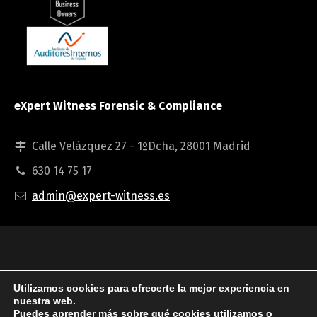
eXpert Witness Forensic & Compliance
Calle Velázquez 27 - 1ºDcha, 28001 Madrid
630 14 75 17
admin@expert-witness.es
© 2024 Expert Witness Forensic & Compliance S.L.
Utilizamos cookies para ofrecerte la mejor experiencia en
nuestra web.
Puedes aprender más sobre qué cookies utilizamos o
Aviso legal
Política de Privacidad
Política de Cookies